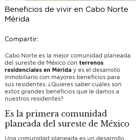
Beneficios de vivir en Cabo Norte
Amenidades
Toggle submenu
Mérida
Todo sobre Cabo Norte
Toggle submenu
Casa Elite
Residencias para adultos mayores
Compartir:
¿Porque invertir en Cabo Norte?
Cabo Norte es la mejor comunidad planeada
Blog
del sureste de México con
terrenos
residenciales en Mérida
y es el desarrollo
inmobiliario con mayores beneficios para
sus residentes. ¿Quieres saber cuáles son
estos grandes beneficios que le damos a
nuestros residentes?
Es la primera comunidad
planeada del sureste de México
Una comunidad planeada es un desarrollo