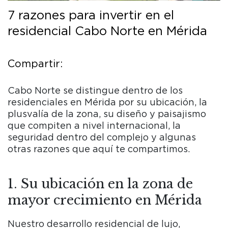
7 razones para invertir en el
Amenidades
Toggle submenu
residencial Cabo Norte en Mérida
Todo sobre Cabo Norte
Toggle submenu
Casa Elite
Residencias para adultos mayores
Compartir:
¿Porque invertir en Cabo Norte?
Cabo Norte se distingue dentro de los
Blog
residenciales en Mérida por su ubicación, la
plusvalía de la zona, su diseño y paisajismo
que compiten a nivel internacional, la
seguridad dentro del complejo y algunas
otras razones que aquí te compartimos.
1. Su ubicación en la zona de
mayor crecimiento en Mérida
Nuestro desarrollo residencial de lujo,