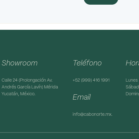
Showroom
Teléfono
Hor
Calle 24 (Prolongación Av.
+52 (999) 416 1991
Lunes 
Andrés García Lavín) Mérida
Sábado
Yucatán, México.
Doming
Email
info@cabonorte.mx.